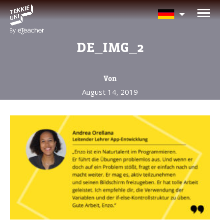
BRAUCHEN SIE HILFE BEI
DER KURSAUSWAHL?
DE_IMG_2
Hinterlassen Sie Ihre Daten und wir
melden uns bald zurück!
Von
August 14, 2019
Eltern vollständiger Name
Alter Ihres Kindes
Alter Ihres Kindes
Eltern E-Mail