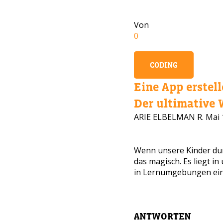
Von
0
CODING
Eine App erstell
Der ultimative W
ARIE ELBELMAN R.
Mai 
BRAU
Wenn unsere Kinder dur
das magisch. Es liegt i
Hinterla
in Lernumgebungen einzu
Eltern v
ANTWORTEN