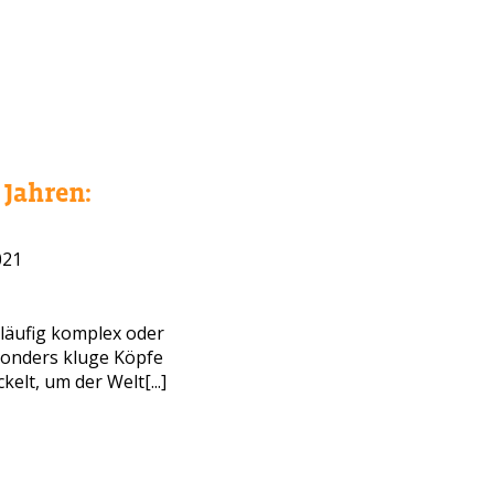
Jahren:
021
WAHL?
läufig komplex oder
sonders kluge Köpfe
elt, um der Welt[...]