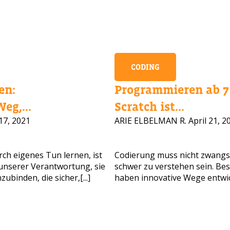
CODING
en:
Programmieren ab 7 
eg,...
Scratch ist...
17, 2021
ARIE ELBELMAN R.
April 21, 2
CHEN SIE HILFE BEI DER KURSAUS
ch eigenes Tun lernen, ist
Codierung muss nicht zwangs
n unserer Verantwortung, sie
schwer zu verstehen sein. Be
ssen Sie Ihre Daten und wir melden uns bald zurück!
binden, die sicher,[...]
haben innovative Wege entwick
ollständiger Name
Alter Ihres Kindes
Alter Ihres Kindes