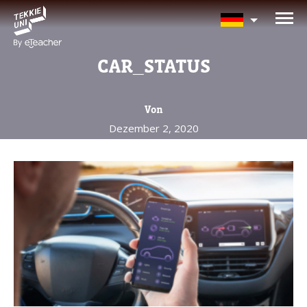
BRAUCHEN SIE HILFE BEI
DER KURSAUSWAHL?
CAR_STATUS
Hinterlassen Sie Ihre Daten und wir
melden uns bald zurück!
Von
Dezember 2, 2020
Eltern vollständiger Name
Alter Ihres Kindes
Alter Ihres Kindes
Eltern E-Mail