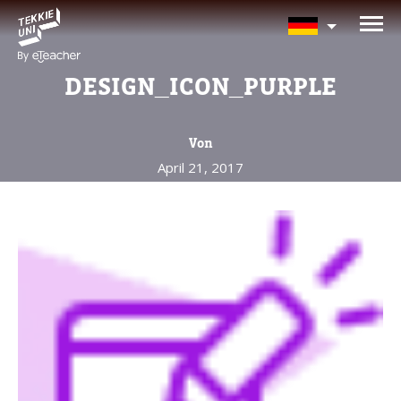
BRAUCHEN SIE HILFE BEI
DER KURSAUSWAHL?
DESIGN_ICON_PURPLE
Hinterlassen Sie Ihre Daten und wir
melden uns bald zurück!
Von
April 21, 2017
Eltern vollständiger Name
Alter Ihres Kindes
Alter Ihres Kindes
Eltern E-Mail