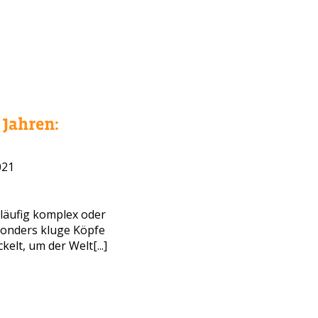
Jahren:
021
WAHL?
läufig komplex oder
sonders kluge Köpfe
elt, um der Welt[...]