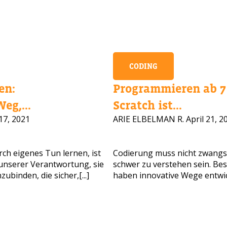
CODING
en:
Programmieren ab 7 
eg,...
Scratch ist...
17, 2021
ARIE ELBELMAN R.
April 21, 2
CHEN SIE HILFE BEI DER KURSAUS
ch eigenes Tun lernen, ist
Codierung muss nicht zwangs
n unserer Verantwortung, sie
schwer zu verstehen sein. Be
ssen Sie Ihre Daten und wir melden uns bald zurück!
binden, die sicher,[...]
haben innovative Wege entwick
ollständiger Name
Alter Ihres Kindes
Alter Ihres Kindes