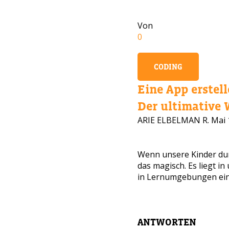
Von
0
CODING
Eine App erstell
Der ultimative W
ARIE ELBELMAN R.
Mai 
BRAU
Wenn unsere Kinder dur
das magisch. Es liegt i
Hinterla
in Lernumgebungen einzu
Eltern v
ANTWORTEN