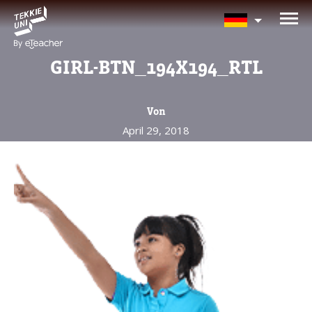
BRAUCHEN SIE HILFE BEI
DER KURSAUSWAHL?
GIRL-BTN_194X194_RTL
Hinterlassen Sie Ihre Daten und wir
melden uns bald zurück!
Von
April 29, 2018
Eltern vollständiger Name
Alter Ihres Kindes
Alter Ihres Kindes
Eltern E-Mail