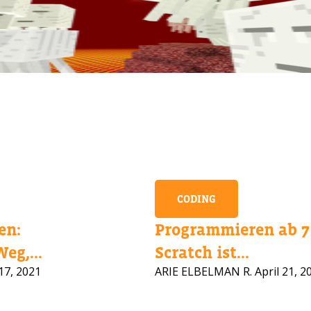
CODING
en:
Programmieren ab 7 
eg,...
Scratch ist...
CHEN SIE HILFE BEI DER KURSAUS
17, 2021
ARIE ELBELMAN R.
April 21, 2
ssen Sie Ihre Daten und wir melden uns bald zurück!