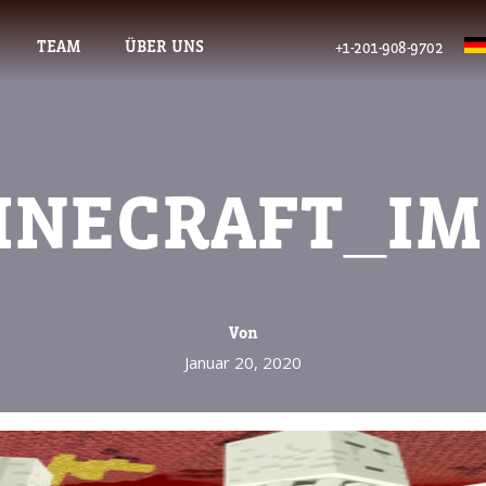
TEAM
ÜBER UNS
+1-201-908-9702
INECRAFT_IM
Von
Januar 20, 2020