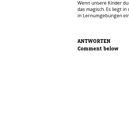
Wenn unsere Kinder dur
Eltern v
das magisch. Es liegt i
in Lernumgebungen einzu
Eltern E
ANTWORTEN
Comment below