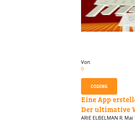
Von
0
CODING
Eine App erstell
Der ultimative W
BRAU
ARIE ELBELMAN R.
Mai 
Hinterla