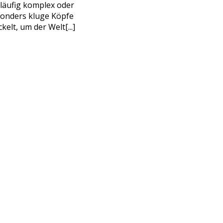
läufig komplex oder
sonders kluge Köpfe
elt, um der Welt[...]
E MICH
immungen