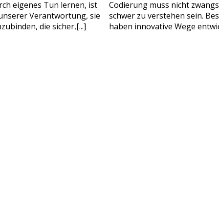
ch eigenes Tun lernen, ist
Codierung muss nicht zwangs
ollständiger Name
Alter Ihres Kindes
n unserer Verantwortung, sie
schwer zu verstehen sein. Be
Alter Ihres Kindes
binden, die sicher,[...]
haben innovative Wege entwick
-Mail
Handynummer
BITTE KONTAKTIEREN SI
Lesen Sie unsere Datenschutzbest