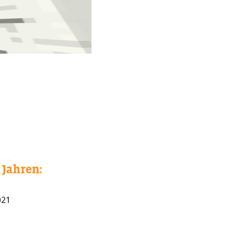
Jahren:
WAHL?
021