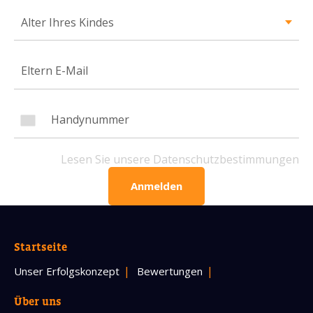
Alter Ihres Kindes
Handynummer
Lesen Sie unsere Datenschutzbestimmungen
BITTE KONTAKTIEREN SIE MICH
Lesen Sie unsere Datenschutzbestimmungen
Anmelden
Startseite
Unser Erfolgskonzept
Bewertungen
Über uns