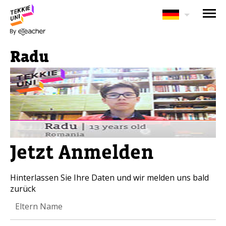
BRAUCHEN SIE HILFE BEI
DER KURSAUSWAHL?
Radu
Hinterlassen Sie Ihre Daten und wir
melden uns bald zurück!
Eltern vollständiger Name
Jetzt Anmelden
Alter Ihres Kindes
Alter Ihres Kindes
Hinterlassen Sie Ihre Daten und wir melden uns bald
zurück
Eltern E-Mail