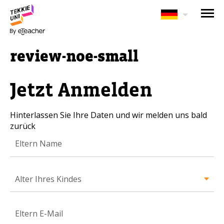
BRAUCHEN SIE HILFE BEI
DER KURSAUSWAHL?
review-noe-small
Hinterlassen Sie Ihre Daten und wir
melden uns bald zurück!
Jetzt Anmelden
Eltern vollständiger Name
Hinterlassen Sie Ihre Daten und wir melden uns bald
zurück
Alter Ihres Kindes
Alter Ihres Kindes
Alter Ihres Kindes
Eltern E-Mail