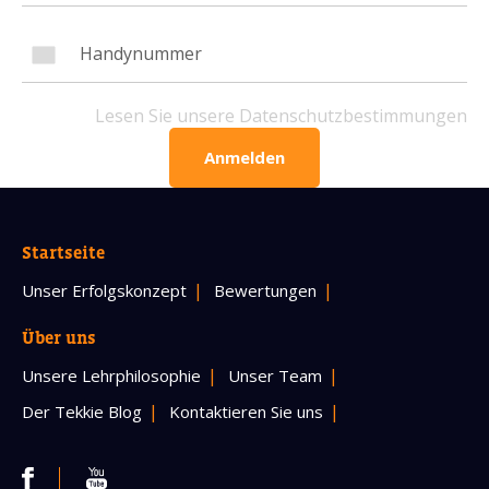
Handynummer
Lesen Sie unsere Datenschutzbestimmungen
Lesen Sie unsere Datenschutzbestimmungen
Anmelden
BITTE KONTAKTIEREN SIE MICH
Startseite
Unser Erfolgskonzept
Bewertungen
Über uns
Unsere Lehrphilosophie
Unser Team
Der Tekkie Blog
Kontaktieren Sie uns