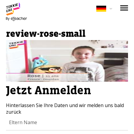
BRAUCHEN SIE HILFE BEI
DER KURSAUSWAHL?
review-rose-small
Hinterlassen Sie Ihre Daten und wir
melden uns bald zurück!
Eltern vollständiger Name
Jetzt Anmelden
Alter Ihres Kindes
Alter Ihres Kindes
Hinterlassen Sie Ihre Daten und wir melden uns bald
zurück
Eltern E-Mail