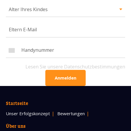
Alter Ihres Kindes
Handynummer
Lesen Sie unsere Datenschutzbestimmungen
BITTE KONTAKTIEREN SIE MICH
Lesen Sie unsere Datenschutzbestimmungen
Anmelden
Startseite
Unser Erfolgskonzept
Bewertungen
Über uns