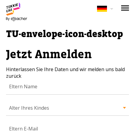
BRAUCHEN SIE HILFE BEI
DER KURSAUSWAHL?
TU-envelope-icon-desktop
Hinterlassen Sie Ihre Daten und wir
melden uns bald zurück!
Jetzt Anmelden
Eltern vollständiger Name
Hinterlassen Sie Ihre Daten und wir melden uns bald
zurück
Alter Ihres Kindes
Alter Ihres Kindes
Alter Ihres Kindes
Eltern E-Mail