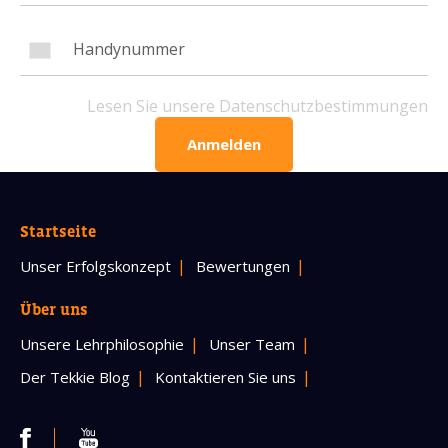
Handynummer
Lesen Sie unsere Datenschutzbestimmungen
Lesen Sie unsere Datenschutzbestimmungen
Anmelden
BITTE KONTAKTIEREN SIE MICH
Startseite
Unser Erfolgskonzept
Bewertungen
Über uns
Unsere Lehrphilosophie
Unser Team
Der Tekkie Blog
Kontaktieren Sie uns