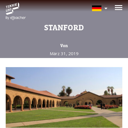
BRAUCHEN SIE HILFE BEI
DER KURSAUSWAHL?
STANFORD
Hinterlassen Sie Ihre Daten und wir
melden uns bald zurück!
Von
März 31, 2019
Eltern vollständiger Name
Alter Ihres Kindes
Alter Ihres Kindes
Eltern E-Mail