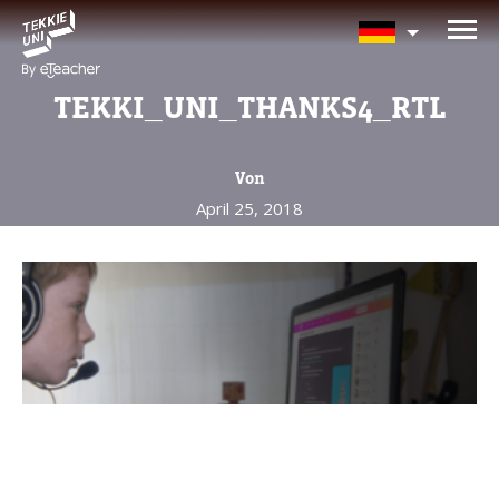
BRAUCHEN SIE HILFE BEI
DER KURSAUSWAHL?
TEKKI_UNI_THANKS4_RTL
Hinterlassen Sie Ihre Daten und wir
melden uns bald zurück!
Von
April 25, 2018
Eltern vollständiger Name
Alter Ihres Kindes
Alter Ihres Kindes
Eltern E-Mail