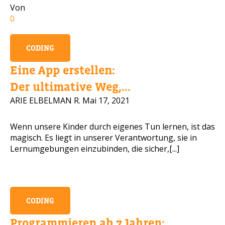
Von
Handynummer
0
CODING
Eine App erstellen:
Lesen Sie unsere Datenschutzbestimmungen
Der ultimative Weg,...
BITTE KONTAKTIEREN SIE MICH
ARIE ELBELMAN R.
Mai 17, 2021
Wenn unsere Kinder durch eigenes Tun lernen, ist das
magisch. Es liegt in unserer Verantwortung, sie in
Lernumgebungen einzubinden, die sicher,[...]
CODING
Programmieren ab 7 Jahren: