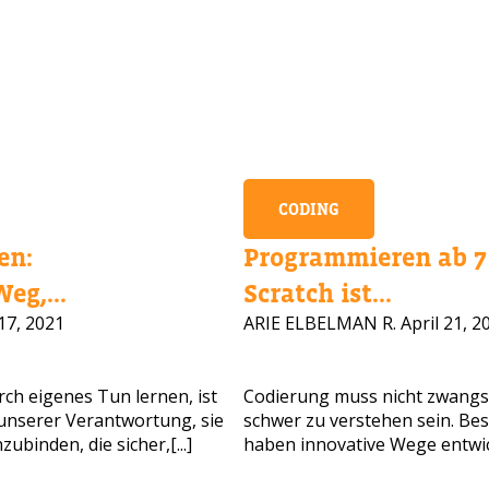
CODING
en:
Programmieren ab 7 
eg,...
Scratch ist...
17, 2021
ARIE ELBELMAN R.
April 21, 2
CHEN SIE HILFE BEI DER KURSAUS
ssen Sie Ihre Daten und wir melden uns bald zurück!
ch eigenes Tun lernen, ist
Codierung muss nicht zwangs
n unserer Verantwortung, sie
schwer zu verstehen sein. Be
binden, die sicher,[...]
haben innovative Wege entwick
ollständiger Name
Alter Ihres Kindes