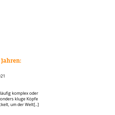
Jahren:
021
WAHL?
läufig komplex oder
sonders kluge Köpfe
elt, um der Welt[...]