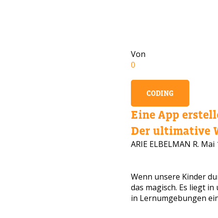
Von
0
CODING
Eine App erstell
Der ultimative W
ARIE ELBELMAN R.
Mai 
BRAU
Hinterla
Wenn unsere Kinder dur
das magisch. Es liegt i
in Lernumgebungen einzu
Eltern v