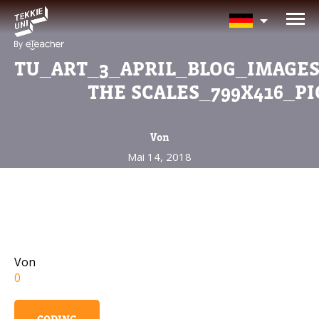
BRAUCHEN SIE HILFE BEI DER
KURSAUSWAHL?
TU_ART_3_APRIL_BLOG_IMAGES
Hinterlassen Sie Ihre Daten und wir melden uns b
THE SCALES_799X416_PI
zurück!
Von
Eltern vollständiger Name
Mai 14, 2018
Alter Ihres Kindes
Alter Ihres Kindes
Von
0
Eltern E-Mail