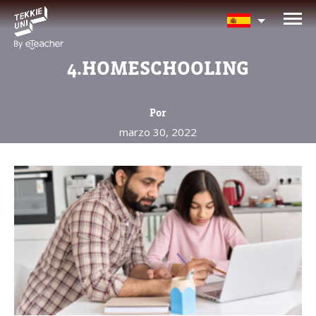
¿Te interesan nuestros
programas?
4.HOMESCHOOLING
Nuestros asesores responderán tus
preguntas con gusto. Haz clic abajo para
Por
dejar tu información.
marzo 30, 2022
Nombre completo del padre/madre
La edad de su hijo/a
La edad de su hijo/a
Correo electrónico del padre/madre