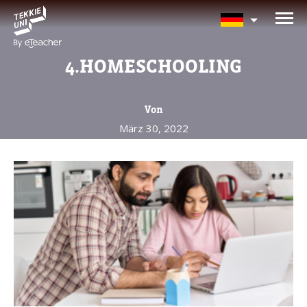
BRAUCHEN SIE HILFE BEI
DER KURSAUSWAHL?
4.HOMESCHOOLING
Hinterlassen Sie Ihre Daten und wir
melden uns bald zurück!
Von
März 30, 2022
Eltern vollständiger Name
Alter Ihres Kindes
Alter Ihres Kindes
Eltern E-Mail