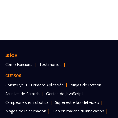
Inicio
Cómo Funciona
Testimonios
CURSOS
Construye Tu Primera Aplicación
Ninjas de Python
Artistas de Scratch
Genios de JavaScript
Campeones en robótica
Superestrellas del video
Magos de la animación
Pon en marcha tu innovación