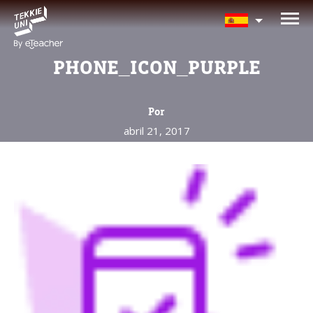
¿Te interesan nuestros
programas?
PHONE_ICON_PURPLE
Nuestros asesores responderán tus
preguntas con gusto. Haz clic abajo para
Por
dejar tu información.
abril 21, 2017
Nombre completo del padre/madre
La edad de su hijo/a
La edad de su hijo/a
Correo electrónico del padre/madre