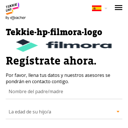
¿Te interesan nuestros
programas?
Tekkie-hp-filmora-logo
Nuestros asesores responderán tus
preguntas con gusto. Haz clic abajo para
dejar tu información.
Regístrate ahora.
Nombre completo del padre/madre
Por favor, llena tus datos y nuestros asesores se
pondrán en contacto contigo.
La edad de su hijo/a
La edad de su hijo/a
La edad de su hijo/a
Correo electrónico del padre/madre