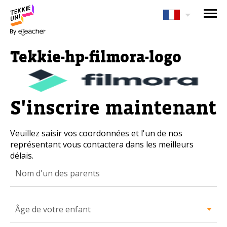
Avez-vous besoin d'aide pour
choisir votre cours?
Tekkie-hp-filmora-logo
Laissez vos coordonnées et nous vous
contacterons sous peu.
S'inscrire maintenant
Nom complet d'un parent
Veuillez saisir vos coordonnées et l'un de nos
représentant vous contactera dans les meilleurs
Âge de votre enfant
délais.
Âge de votre enfant
E-mail des parents
Âge de votre enfant