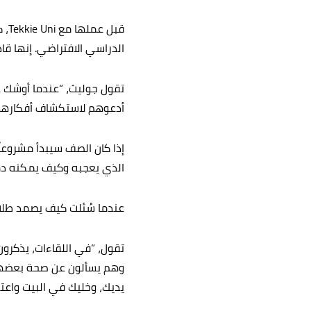
قبل
الدراسي الافتراضي. إنها قاد
تقول جوليث، “عندما أوشك ع
أدعوهم لاستكشاف أفكارهم 
إذا كان الصف سيبدأ مشروعاً
الذي يعجبه وكيف يمكنه دم
عندما سُئلت كيف يصمد طلاب
تقول، “في اللقاءات، يذكرون
وهم يسألون عن صحة بعضهم ا
يديك، وخليك في البيت واعتنِ