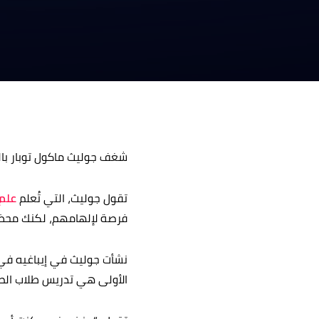
شغف جوليث ماكول توبار بال
تقول جوليث، التي تُعلم
علم 
فرصة لإلهامهم، لكنك محظوظ
الأولى هي تدريس طلاب الصف