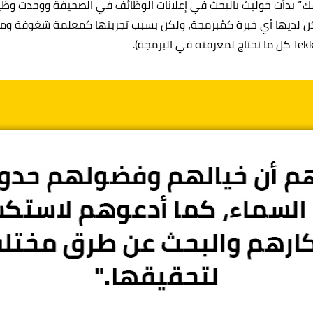
فك.” بدأت جوليث بالبحث في إعلانات الوظائف في الصحيفة ووجدت و
ي Tekkie Uni. لم تكن لديها أي خبرة كمُبرمجة، ولكن بسبب تجربتها كمعلمة شغ
 مهتم بإحدى دوراتنا؟
لك وسنقوم بالتواصل معك قريباً!
مل لولي الأمر
عمر طفلك
عمر طفلك