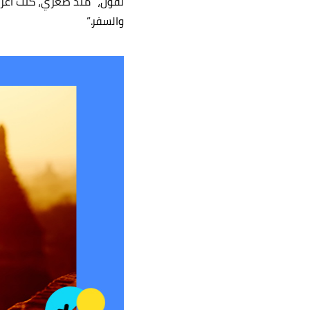
تقول، “منذ صغري، كنت أعرف
والسفر.”