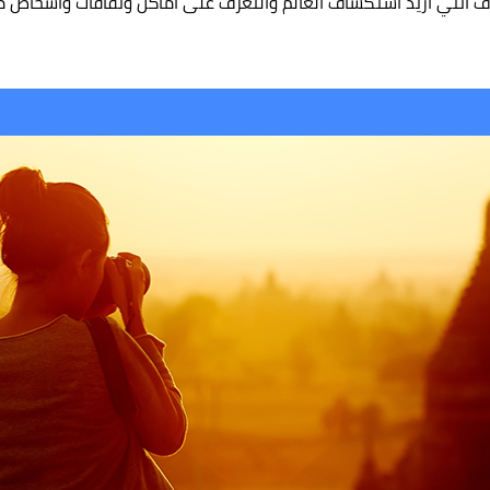
 أنني أريد استكشاف العالم والتعرف على أماكن وثقافات وأشخاص م