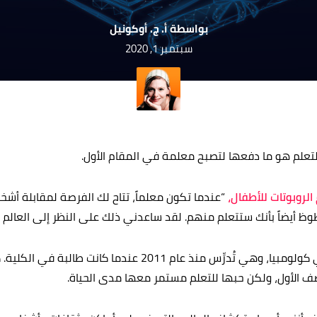
بواسطة أ. ج. أوكونيل
سبتمبر 1, 2020
تعلم هو ما دفعها لتصبح معلمة في المقام الأول.
الروبوتات للأطفال،
“عندما تكون معلماً، تتاح لك الفرصة لمقابلة أشخ
 أيضاً بأنك ستتعلم منهم. لقد ساعدني ذلك على النظر إلى العالم 
نشأت جوليث في إيباغيه في كولومبيا، وهي تُدرِّس منذ عام 2011 عند
 الأول، ولكن حبها للتعلم مستمر معها مدى الحياة.