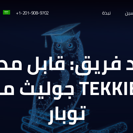
سين
نبذة
1-201-908-9702+
 فريق: قابل مد
TEKKIE UNI جولي
توبار