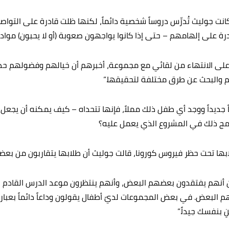
 عملها مع Tekkie Uni، كانت جوليث تُدرِّس دروساً شخصية دائماً، لكنها ظلت قادرة عل
رة على إلهامهم – حتى إذا كانوا يواجهون صعوبة (أو لا يحبون) مواد ال
لى الانتهاء من لقائي مع مجموعة، أخبرهم أن خيالهم وفضولهم حدو
والبحث عن طرق مختلفة لتحقيقها.”
 جديداً ووجد أي طفل ذلك مملاً، فإنها تتحداه – كيف يمكنه أن يجعل 
ج ذلك في المشروع الذي يعمل عليه؟
ها تحت حظر فيروس كورونا، قالت جوليث أن طلابها يتقاربون من بع
 أنهم يفتقدون بعضهم البعض، وأنهم ينتظرون موعد الدرس القادم بفارغ
لبعض. في بعض المجموعات لديّ أطفال يقولون وداعاً دائماً بعبارا
 بنفسك جيداً.”