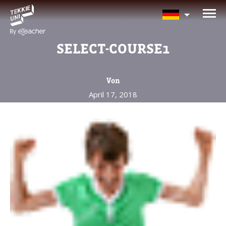
BRAUCHEN SIE HILFE BEI
DER KURSAUSWAHL?
SELECT-COURSE1
Hinterlassen Sie Ihre Daten und wir
melden uns bald zurück!
Von
April 17, 2018
Eltern vollständiger Name
Alter Ihres Kindes
Alter Ihres Kindes
Eltern E-Mail