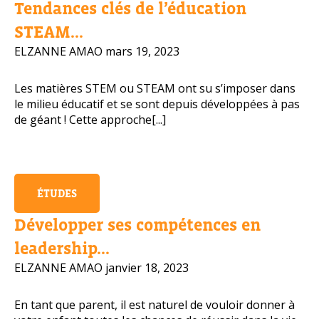
Tendances clés de l’éducation
Numéro de téléphone portable
STEAM...
ELZANNE AMAO
mars 19, 2023
Les matières STEM ou STEAM ont su s’imposer dans
Politique de confidentialité
le milieu éducatif et se sont depuis développées à pas
de géant ! Cette approche[...]
OBTENIR PLUS D’INFOS
ÉTUDES
Développer ses compétences en
leadership...
ELZANNE AMAO
janvier 18, 2023
En tant que parent, il est naturel de vouloir donner à