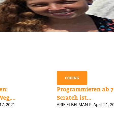
CODING
en:
Programmieren ab 7 
CHEN SIE HILFE BEI DER KURSAUS
eg,...
Scratch ist...
17, 2021
ARIE ELBELMAN R.
April 21, 2
ssen Sie Ihre Daten und wir melden uns bald zurück!