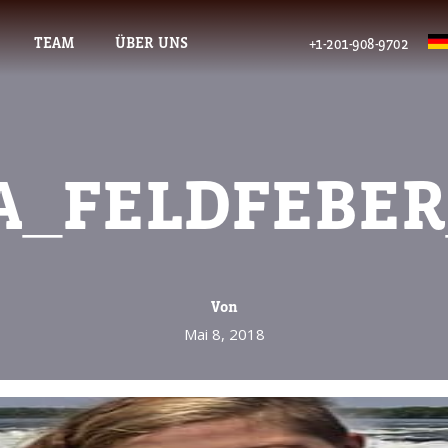
TEAM
ÜBER UNS
+1-201-908-9702
A_FELDFEBE
Von
Mai 8, 2018