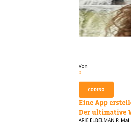
Von
0
CODING
Eine App erstell
BRAU
Der ultimative W
ARIE ELBELMAN R.
Mai 
Hinterla