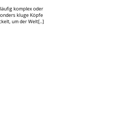
läufig komplex oder
sonders kluge Köpfe
elt, um der Welt[...]
E MICH
immungen