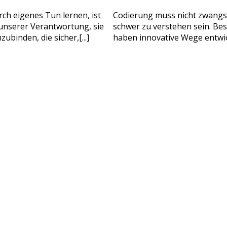
ollständiger Name
Alter Ihres Kindes
ch eigenes Tun lernen, ist
Codierung muss nicht zwangs
n unserer Verantwortung, sie
schwer zu verstehen sein. Be
Alter Ihres Kindes
binden, die sicher,[...]
haben innovative Wege entwick
-Mail
Handynummer
BITTE KONTAKTIEREN SI
Lesen Sie unsere Datenschutzbest