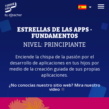
¿TE INTERESAN NUESTROS
PROGRAMAS?
ESTRELLAS DE LAS APPS -
Nuestros asesores responderán tus preguntas c
FUNDAMENTOS
gusto. Haz clic abajo para dejar tu información.
NIVEL: PRINCIPIANTE
Nombre completo del padre/madre
Enciende la chispa de la pasión por el
desarrollo de aplicaciones en tus hijos por
medio de la creación guiada de sus propias
La edad de su hijo/a
aplicaciones.
La edad de su hijo/a
¿No conocías nuestro sitio web?
Mira nuestro
video
Correo electrónico del padre/madre