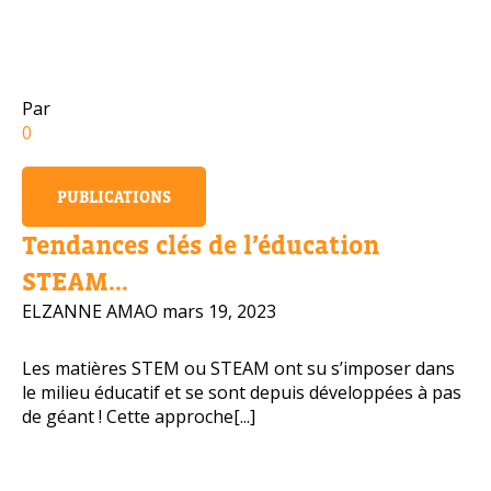
Numéro de téléphone portable
Par
0
Politiq
PUBLICATIONS
OBTENIR PLUS D’INFOS
Tendances clés de l’éducation
STEAM...
ELZANNE AMAO
mars 19, 2023
Les matières STEM ou STEAM ont su s’imposer dans
le milieu éducatif et se sont depuis développées à pas
de géant ! Cette approche[...]