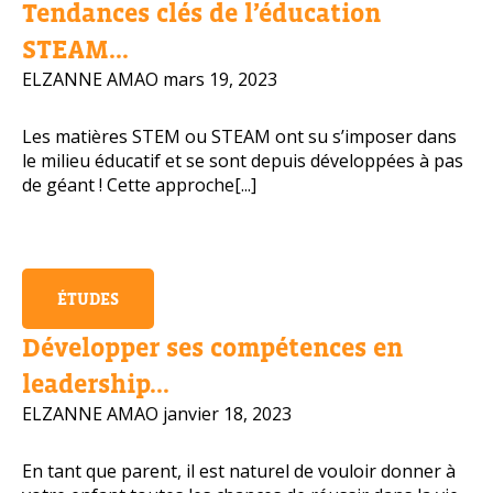
Tendances clés de l’éducation
Numéro de téléphone portable
STEAM...
ELZANNE AMAO
mars 19, 2023
Les matières STEM ou STEAM ont su s’imposer dans
Politique de confidentialité
le milieu éducatif et se sont depuis développées à pas
de géant ! Cette approche[...]
OBTENIR PLUS D’INFOS
ÉTUDES
Développer ses compétences en
leadership...
ELZANNE AMAO
janvier 18, 2023
En tant que parent, il est naturel de vouloir donner à