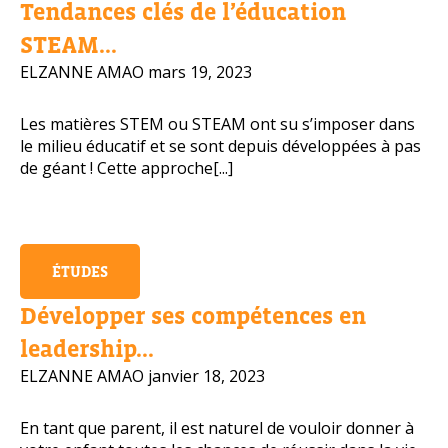
Tendances clés de l’éducation
Numéro de téléphone portable
STEAM...
ELZANNE AMAO
mars 19, 2023
Les matières STEM ou STEAM ont su s’imposer dans
Politique de confidentialité
le milieu éducatif et se sont depuis développées à pas
de géant ! Cette approche[...]
OBTENIR PLUS D’INFOS
ÉTUDES
Développer ses compétences en
leadership...
ELZANNE AMAO
janvier 18, 2023
En tant que parent, il est naturel de vouloir donner à