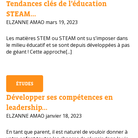
Tendances clés de l’éducation
Numéro de téléphone portable
STEAM...
ELZANNE AMAO
mars 19, 2023
Les matières STEM ou STEAM ont su s’imposer dans
Politique de confidentialité
le milieu éducatif et se sont depuis développées à pas
de géant ! Cette approche[...]
OBTENIR PLUS D’INFOS
ÉTUDES
Développer ses compétences en
leadership...
ELZANNE AMAO
janvier 18, 2023
En tant que parent, il est naturel de vouloir donner à