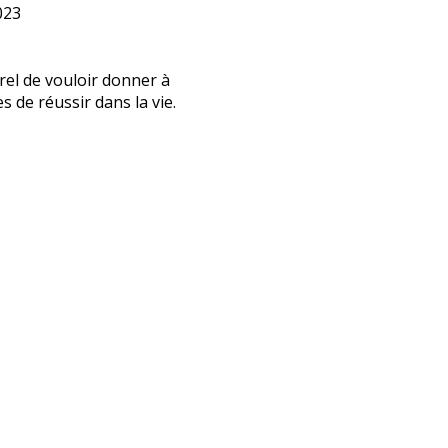
023
urel de vouloir donner à
s de réussir dans la vie.
ble
’INFOS
dentialité