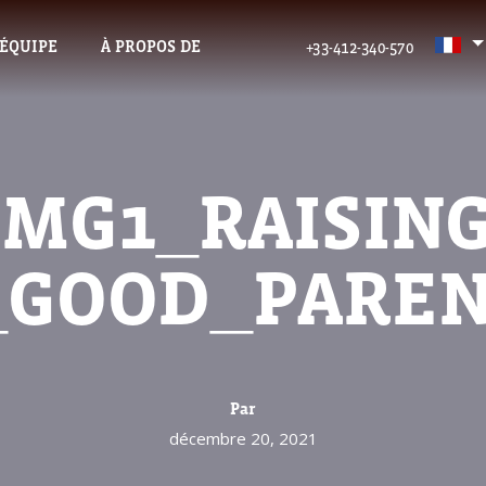
’ÉQUIPE
À PROPOS DE
+33-412-340-570
IMG1_RAISING
_GOOD_PARE
Par
décembre 20, 2021