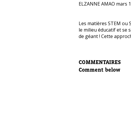
ELZANNE AMAO
mars 1
Avez-
cours
Les matières STEM ou 
le milieu éducatif et se
Laissez 
de géant ! Cette approche
Nom com
COMMENTAIRES
Comment below
E-mail d