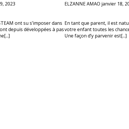
9, 2023
ELZANNE AMAO
janvier 18, 2
vous besoin d'aide pour choisir votre
?
STEAM ont su s’imposer dans
En tant que parent, il est nat
 sont depuis développées à pas
votre enfant toutes les chance
vos coordonnées et nous vous contacterons sous peu.
[...]
Une façon d’y parvenir est[...]
plet d'un parent
Âge de votre enfant
Âge de votre enfant
es parents
Numéro de téléphone porta
OBTENIR PLUS D
Politique de confi