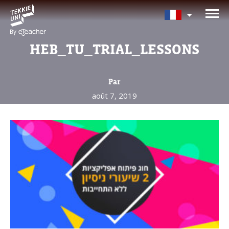
Avez-vous besoin d'aide pour
choisir votre cours?
HEB_TU_TRIAL_LESSONS
Laissez vos coordonnées et nous vous
contacterons sous peu.
Par
août 7, 2019
Nom complet d'un parent
Âge de votre enfant
Âge de votre enfant
E-mail des parents