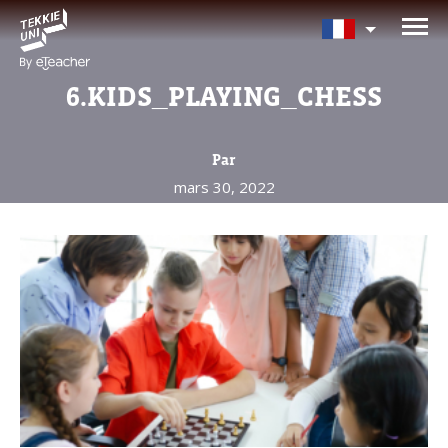
Avez-vous besoin d'aide pour
choisir votre cours?
6.KIDS_PLAYING_CHESS
Laissez vos coordonnées et nous vous
contacterons sous peu.
Par
mars 30, 2022
Nom complet d'un parent
Âge de votre enfant
Âge de votre enfant
E-mail des parents