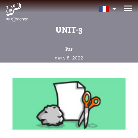
Avez-vous besoin d'aide pour
choisir votre cours?
UNIT-3
Laissez vos coordonnées et nous vous
contacterons sous peu.
Par
mars 8, 2022
Nom complet d'un parent
Âge de votre enfant
Âge de votre enfant
E-mail des parents