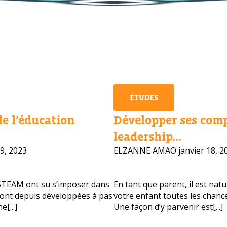
ÉTUDES
de l’éducation
Développer ses com
leadership...
9, 2023
ELZANNE AMAO
janvier 18, 2
STEAM ont su s’imposer dans
En tant que parent, il est nat
 sont depuis développées à pas
votre enfant toutes les chance
vous besoin d'aide pour choisir votre
[...]
Une façon d’y parvenir est[...]
?