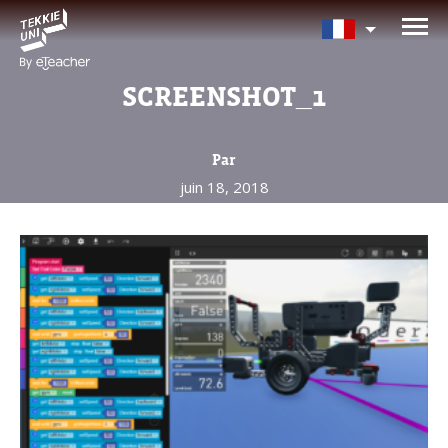
Avez-vous besoin d'aide pour
choisir votre cours?
SCREENSHOT_1
Laissez vos coordonnées et nous vous
contacterons sous peu.
Par
juin 18, 2018
Nom complet d'un parent
Âge de votre enfant
Âge de votre enfant
E-mail des parents