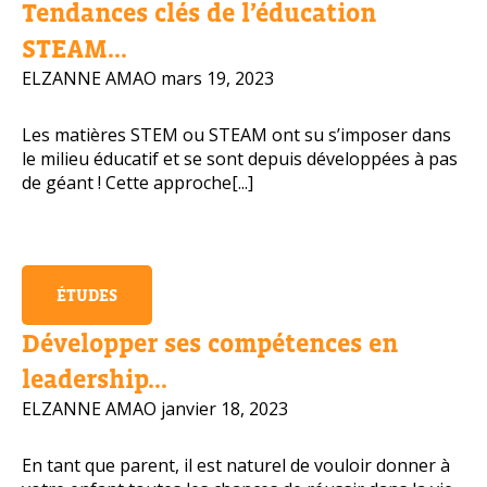
Tendances clés de l’éducation
Numéro de téléphone portable
STEAM...
ELZANNE AMAO
mars 19, 2023
Les matières STEM ou STEAM ont su s’imposer dans
Politique de confidentialité
le milieu éducatif et se sont depuis développées à pas
de géant ! Cette approche[...]
OBTENIR PLUS D’INFOS
ÉTUDES
Développer ses compétences en
leadership...
ELZANNE AMAO
janvier 18, 2023
En tant que parent, il est naturel de vouloir donner à