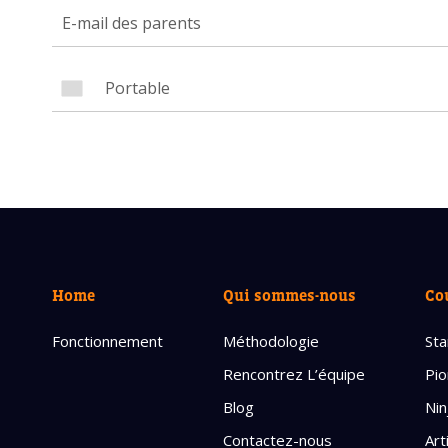
Avez-
cours
Laissez 
Nom com
E-mail d
Home
Qui sommes-nous
Co
Fonctionnement
Méthodologie
Sta
Rencontrez L’équipe
Pio
Blog
Nin
Contactez-nous
Art