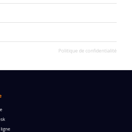
Politique de confidentialité
ble
e
’INFOS
ge
esk
dentialité
 ligne