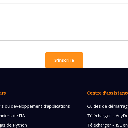
vous besoin d'aide pour choisir votre
?
vos coordonnées et nous vous contacterons sous peu.
plet d'un parent
Âge de votre enfant
Âge de votre enfant
S'inscrire
es parents
Numéro de téléphone porta
urs
Centre d’assistanc
OBTENIR PLUS D
rs du développement d’applications
Guides de démarra
nniers de l’IA
Télécharger – AnyD
Politique de confi
jas de Python
Télécharger – ISL en