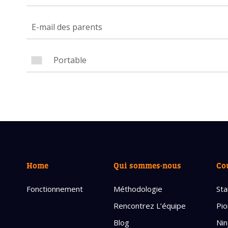
Avez-
cours
Laissez 
Nom com
E-mail d
Home
Qui sommes-nous
Co
Fonctionnement
Méthodologie
Sta
Rencontrez L’équipe
Pio
Blog
Nin