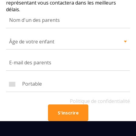
représentant vous contactera dans les meilleurs
délais.
Numéro de téléphone portable
Âge de votre enfant
Politique de confidentialité
OBTENIR PLUS D’INFOS
Politique de confidentialité
S'inscrire