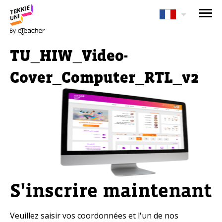
Avez-vous besoin d'aide pour
choisir votre cours?
TU_HIW_Video-
Laissez vos coordonnées et nous vous
contacterons sous peu.
Cover_Computer_RTL_v2
Nom complet d'un parent
Âge de votre enfant
Âge de votre enfant
S'inscrire maintenant
E-mail des parents
Veuillez saisir vos coordonnées et l'un de nos