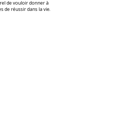
urel de vouloir donner à
s de réussir dans la vie.
ble
’INFOS
dentialité