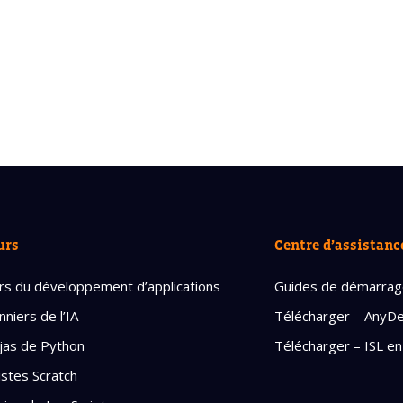
urs
Centre d’assistanc
rs du développement d’applications
Guides de démarra
nniers de l’IA
Télécharger – AnyD
jas de Python
Télécharger – ISL en
istes Scratch