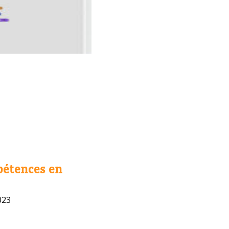
pétences en
023