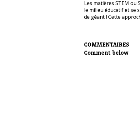
Avez-
Les matières STEM ou 
le milieu éducatif et se
cours
de géant ! Cette approche
Laissez 
Nom com
COMMENTAIRES
Comment below
E-mail d