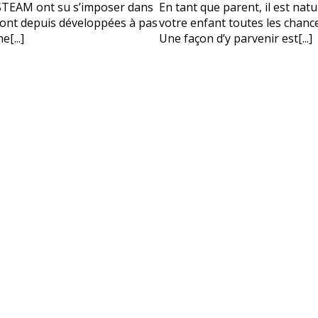
vous besoin d'aide pour choisir votre
STEAM ont su s’imposer dans
En tant que parent, il est nat
 sont depuis développées à pas
votre enfant toutes les chance
?
[...]
Une façon d’y parvenir est[...]
vos coordonnées et nous vous contacterons sous peu.
plet d'un parent
Âge de votre enfant
Âge de votre enfant
es parents
Numéro de téléphone porta
OBTENIR PLUS D
Politique de confi