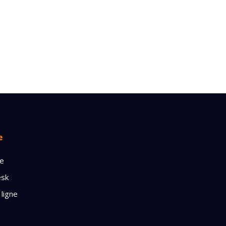
e
ge
esk
 ligne