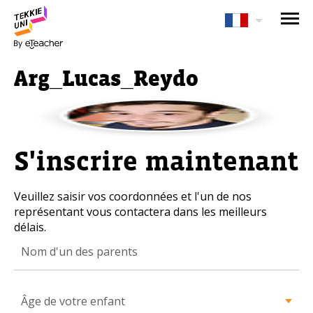
Avez-vous besoin d'aide pour
choisir votre cours?
Arg_Lucas_Reydo
Laissez vos coordonnées et nous vous
contacterons sous peu.
Nom complet d'un parent
S'inscrire maintenant
Veuillez saisir vos coordonnées et l'un de nos
Âge de votre enfant
représentant vous contactera dans les meilleurs
délais.
Âge de votre enfant
E-mail des parents
Âge de votre enfant