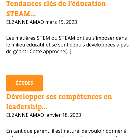
Tendances clés de l’éducation
Numéro de téléphone portable
STEAM...
ELZANNE AMAO
mars 19, 2023
Les matières STEM ou STEAM ont su s’imposer dans
Politique de confidentialité
le milieu éducatif et se sont depuis développées à pas
de géant ! Cette approche[...]
OBTENIR PLUS D’INFOS
ÉTUDES
Développer ses compétences en
leadership...
ELZANNE AMAO
janvier 18, 2023
En tant que parent, il est naturel de vouloir donner à