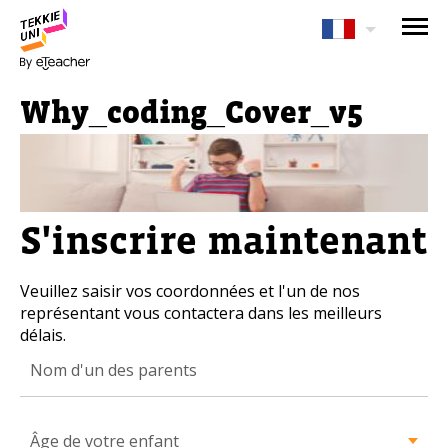
Avez-vous besoin d'aide pour
choisir votre cours?
Why_coding_Cover_v5
Laissez vos coordonnées et nous vous
contacterons sous peu.
Nom complet d'un parent
S'inscrire maintenant
Veuillez saisir vos coordonnées et l'un de nos
Âge de votre enfant
représentant vous contactera dans les meilleurs
délais.
Âge de votre enfant
E-mail des parents
Âge de votre enfant