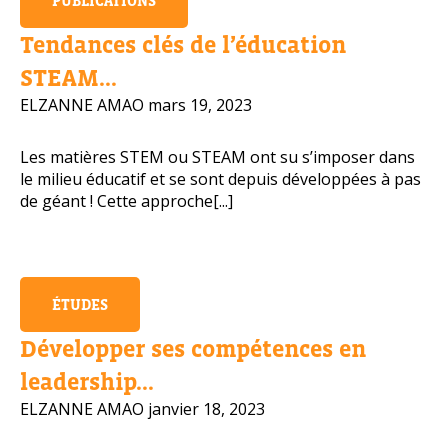
PUBLICATIONS
Numéro de téléphone portable
Tendances clés de l’éducation
STEAM...
ELZANNE AMAO
mars 19, 2023
Politique de confidentialité
Les matières STEM ou STEAM ont su s’imposer dans
le milieu éducatif et se sont depuis développées à pas
OBTENIR PLUS D’INFOS
de géant ! Cette approche[...]
ÉTUDES
Développer ses compétences en
leadership...
ELZANNE AMAO
janvier 18, 2023