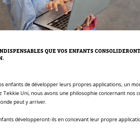
NDISPENSABLES QUE VOS ENFANTS CONSOLIDERONT
N.
vous besoin d'aide pour choisir votre
 enfants de développer leurs propres applications, un mon
?
z Tekkie Uni, nous avons une philosophie concernant nos co
vos coordonnées et nous vous contacterons sous peu.
monde peut y arriver.
nfants développeront-ils en concevant leur propre applicati
plet d'un parent
Âge de votre enfant
Âge de votre enfant