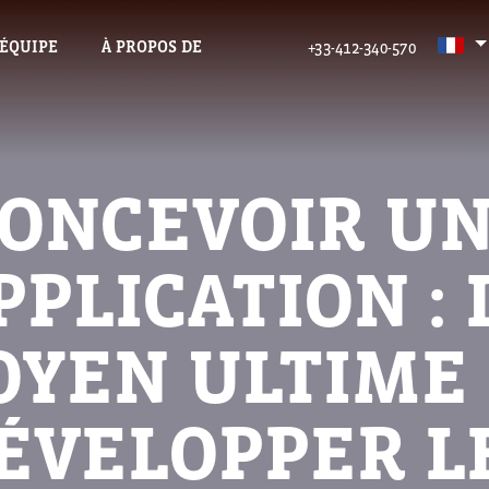
’ÉQUIPE
À PROPOS DE
+33-412-340-570
ONCEVOIR U
PPLICATION : 
YEN ULTIME
ÉVELOPPER L