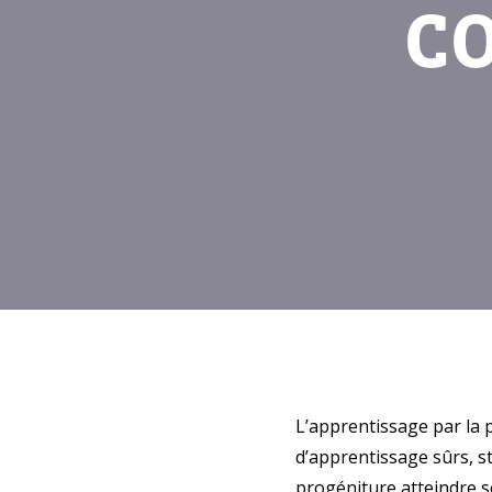
C
L’apprentissage par la p
d’apprentissage sûrs, s
progéniture atteindre so