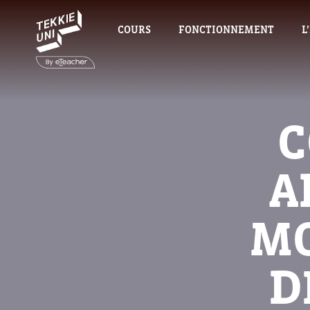
COURS
FONCTIONNEMENT
L
C
A
MO
D