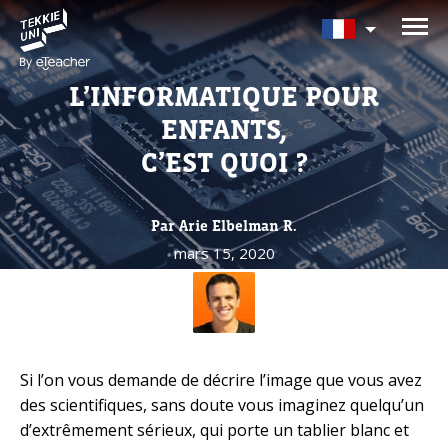
Avez-vous besoin d'aide pour
choisir votre cours?
L’INFORMATIQUE POUR
Laissez vos coordonnées et nous vous
ENFANTS,
contacterons sous peu.
C’EST QUOI ?
Nom complet d'un parent
Par Arie Elbelman R.
mars 15, 2020
Âge de votre enfant
Âge de votre enfant
Si l’on vous demande de décrire l’image que vous avez
E-mail des parents
des scientifiques, sans doute vous imaginez quelqu’un
d’extrêmement sérieux, qui porte un tablier blanc et