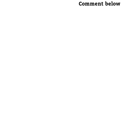
Comment below
Nom com
E-mail d