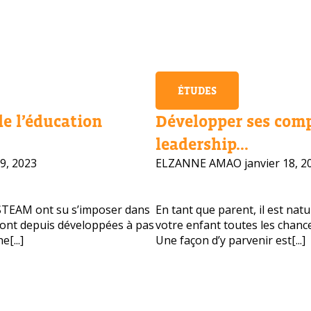
ÉTUDES
de l’éducation
Développer ses com
leadership...
9, 2023
ELZANNE AMAO
janvier 18, 2
STEAM ont su s’imposer dans
En tant que parent, il est nat
 sont depuis développées à pas
votre enfant toutes les chance
[...]
Une façon d’y parvenir est[...]
vous besoin d'aide pour choisir votre
?
vos coordonnées et nous vous contacterons sous peu.