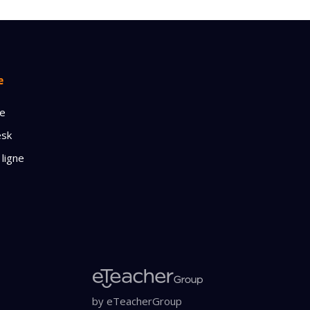
e
ge
esk
 ligne
by eTeacherGroup