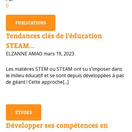
0
Numéro de téléphone portable
PUBLICATIONS
Tendances clés de l’éducation
Politique de confidentialité
STEAM...
ELZANNE AMAO
mars 19, 2023
OBTENIR PLUS D’INFOS
Les matières STEM ou STEAM ont su s’imposer dans
le milieu éducatif et se sont depuis développées à pas
de géant ! Cette approche[...]
ÉTUDES
Développer ses compétences en