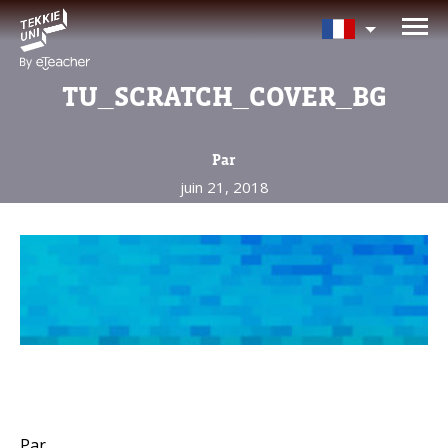
Avez-vous besoin d'aide pour
choisir votre cours?
TU_SCRATCH_COVER_BG
Laissez vos coordonnées et nous vous
contacterons sous peu.
Par
juin 21, 2018
Nom complet d'un parent
Âge de votre enfant
Âge de votre enfant
E-mail des parents
Par